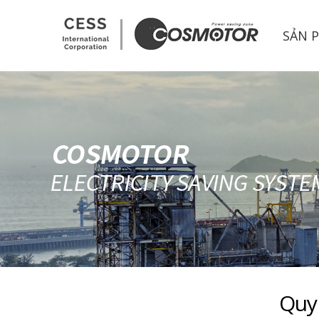
CESS CORP.
SẢN 
Quy 