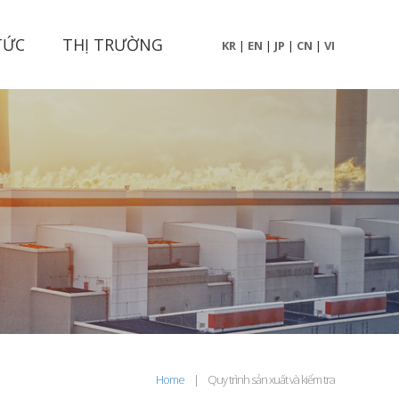
TỨC
THỊ TRƯỜNG
KR
|
EN
|
JP
|
CN
|
VI
Home
|
Quy trình sản xuất và kiểm tra