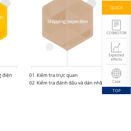
QUICK
COSMOTOR
Expected
effects
g điện
01. Kiểm tra trực quan
Case
02. Kiểm tra đánh dấu và dán nhãn
TOP