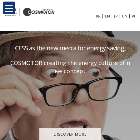
KR
|
EN
|
JP
|
CN
|
VI
C
E
S
S
a
s
t
h
e
n
e
w
m
e
c
c
a
f
o
r
e
n
e
r
g
y
s
a
v
i
n
g
,
C
O
S
M
O
T
O
R
c
r
e
a
t
i
n
g
t
h
e
e
n
e
r
g
y
c
u
l
t
u
r
e
o
f
n
e
w
c
o
n
c
e
p
t
DISCOVER MORE