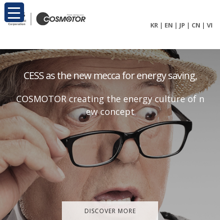
KR
|
EN
|
JP
|
CN
|
VI
C
E
S
S
a
s
t
h
e
n
e
w
m
e
c
c
a
f
o
r
e
n
e
r
g
y
s
a
v
i
n
g
,
C
O
S
M
O
T
O
R
c
r
e
a
t
i
n
g
t
h
e
e
n
e
r
g
y
c
u
l
t
u
r
e
o
f
n
e
w
c
o
n
c
e
p
t
DISCOVER MORE