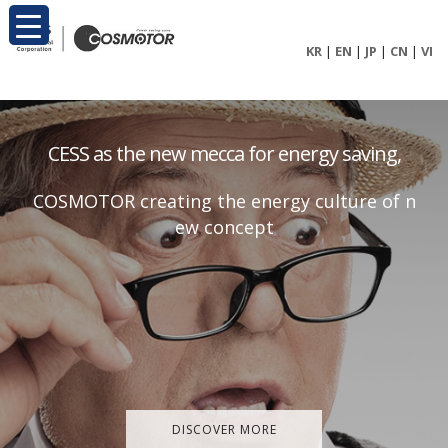
KR
|
EN
|
JP
|
CN
|
VI
C
E
S
S
a
s
t
h
e
n
e
w
m
e
c
c
a
f
o
r
e
n
e
r
g
y
s
a
v
i
n
g
,
C
O
S
M
O
T
O
R
c
r
e
a
t
i
n
g
t
h
e
e
n
e
r
g
y
c
u
l
t
u
r
e
o
f
n
e
w
c
o
n
c
e
p
t
DISCOVER MORE