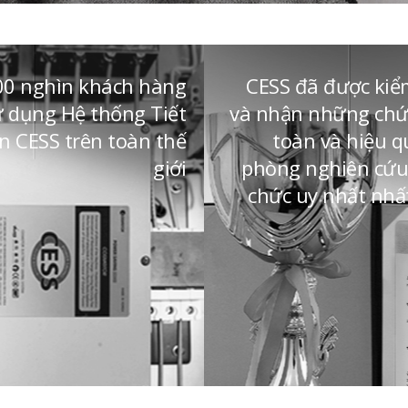
00 nghìn khách hàng
CESS đã được ki
ử dụng Hệ thống Tiết
và nhận những chứ
n CESS trên toàn thế
toàn và hiệu q
giới
phòng nghiên cứu 
chức uy nhất nhất