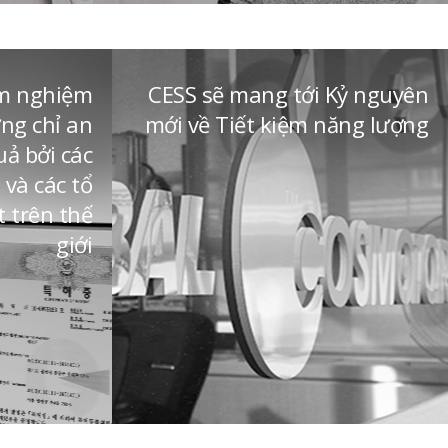
ểm nghiệm
CESS sẽ mang tới Kỷ nguyên
ng chỉ an
mới về Tiết kiệm năng lượng
uả bởi các
và các tổ
 trên thế
giới