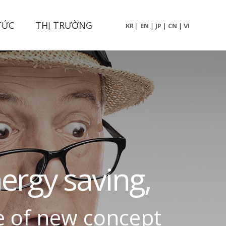
TỨC
THỊ TRƯỜNG
KR
|
EN
|
JP
|
CN
|
VI
n
e
r
g
y
s
a
v
i
n
g
,
e
o
f
n
e
w
c
o
n
c
e
p
t