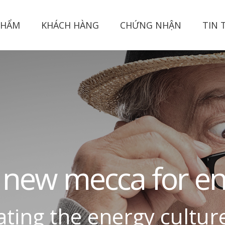
PHẨM
KHÁCH HÀNG
CHỨNG NHẬN
TIN 
n
e
w
m
e
c
c
a
f
o
r
e
a
t
i
n
g
t
h
e
e
n
e
r
g
y
c
u
l
t
u
r