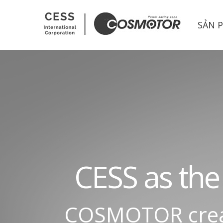
CESS CORP.
SẢN 
C
E
S
S
a
s
t
h
e
C
O
S
M
O
T
O
R
c
r
e