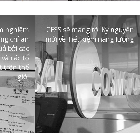
ểm nghiệm
CESS sẽ mang tới Kỷ nguyên
ng chỉ an
mới về Tiết kiệm năng lượng
uả bởi các
và các tổ
 trên thế
giới