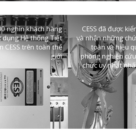
00 nghìn khách hàng
CESS đã được ki
ử dụng Hệ thống Tiết
và nhận những chứ
n CESS trên toàn thế
toàn và hiệu q
giới
phòng nghiên cứu 
chức uy nhất nhất