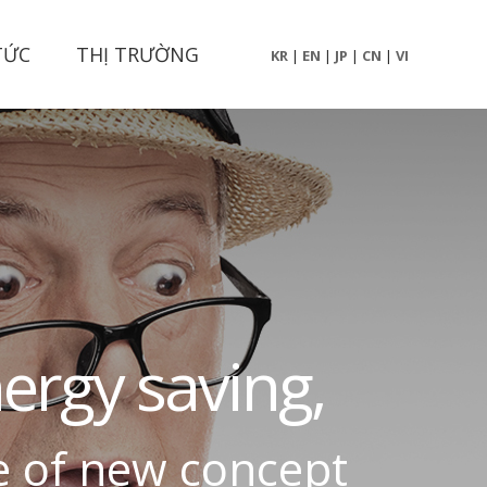
TỨC
THỊ TRƯỜNG
KR
|
EN
|
JP
|
CN
|
VI
n
e
r
g
y
s
a
v
i
n
g
,
e
o
f
n
e
w
c
o
n
c
e
p
t