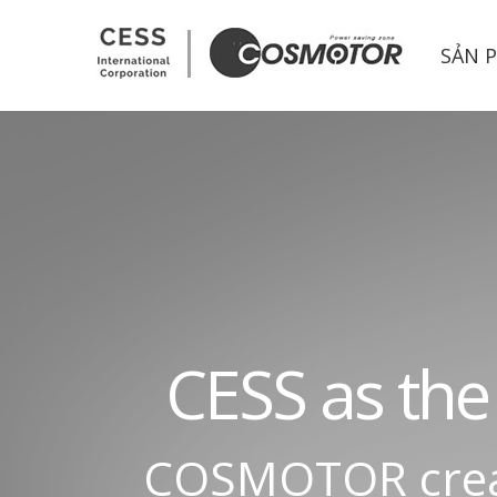
CESS CORP.
SẢN 
C
E
S
S
a
s
t
h
e
C
O
S
M
O
T
O
R
c
r
e