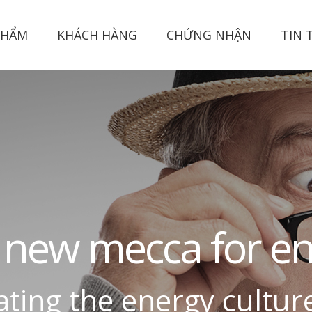
PHẨM
KHÁCH HÀNG
CHỨNG NHẬN
TIN 
n
e
w
m
e
c
c
a
f
o
r
e
a
t
i
n
g
t
h
e
e
n
e
r
g
y
c
u
l
t
u
r