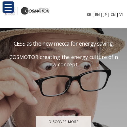
KR
|
EN
|
JP
|
CN
|
VI
C
E
S
S
a
s
t
h
e
n
e
w
m
e
c
c
a
f
o
r
e
n
e
r
g
y
s
a
v
i
n
g
,
C
O
S
M
O
T
O
R
c
r
e
a
t
i
n
g
t
h
e
e
n
e
r
g
y
c
u
l
t
u
r
e
o
f
n
e
w
c
o
n
c
e
p
t
DISCOVER MORE