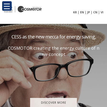
KR
|
EN
|
JP
|
CN
|
VI
C
E
S
S
a
s
t
h
e
n
e
w
m
e
c
c
a
f
o
r
e
n
e
r
g
y
s
a
v
i
n
g
,
C
O
S
M
O
T
O
R
c
r
e
a
t
i
n
g
t
h
e
e
n
e
r
g
y
c
u
l
t
u
r
e
o
f
n
e
w
c
o
n
c
e
p
t
DISCOVER MORE