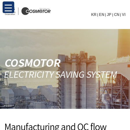
KR
|
EN
|
JP
|
CN
|
VI
Manufacturing and QC flow