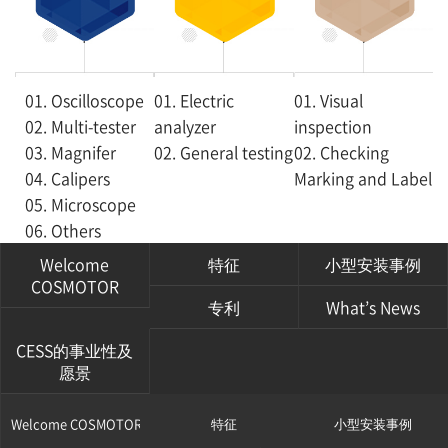
01. Oscilloscope
01. Electric
01. Visual
02. Multi-tester
analyzer
inspection
03. Magnifer
02. General testing
02. Checking
04. Calipers
Marking and Label
05. Microscope
06. Others
Welcome
特征
小型安装事例
COSMOTOR
专利
What’s News
CESS的事业性及
愿景
Welcome COSMOTOR
特征
小型安装事例