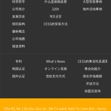
经营哲学
什么是效能改善
大型安装事例
公司简介
220V
海外活动事例
发展历史
제조공정
组织架构
CESS的安装方法
徽标概念
公司地图
报道资料
专利
What’s News
CESS的事业性及愿景
韩国认证
オンライン見積
事业化能力
国外认证
货款支付方式
潜在市场规模
开设方法
加盟店咨询
Villa B3, No.2 Do Duc Duc str., Me Tri ward, Nam Tu Liem dist., Hanoi,