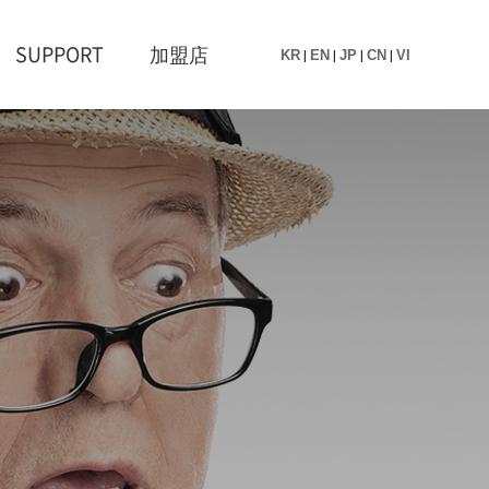
SUPPORT
加盟店
KR
|
EN
|
JP
|
CN
|
VI