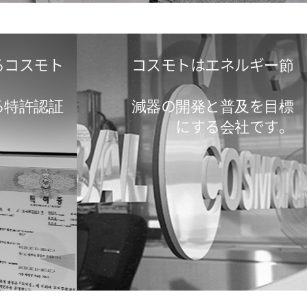
るコスモト
コスモトはエネルギー節
る特許認証
減器の開発と普及を目標
にする会社です。