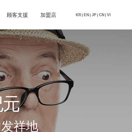
顾客支援
加盟店
KR
|
EN
|
JP
|
CN
|
VI
纪
元
的
发
祥
地