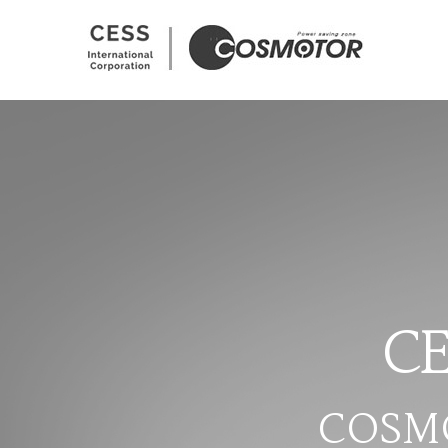
C
C
O
S
M