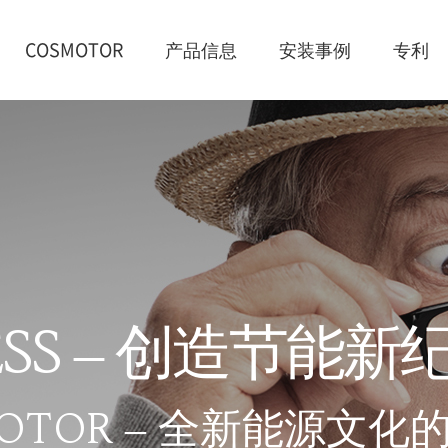
COSMOTOR
产品信息
安装事例
专利
E
S
S
–
创
造
节
能
新
O
T
O
R
–
全
新
能
源
文
化