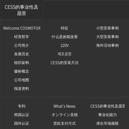
CESS的事业性及
愿景
Welcome COSMOTOR
特征
小型安装事例
经营哲学
什么是效能改善
大型安装事例
公司简介
220V
海外活动事例
发展历史
제조공정
组织架构
CESS的安装方法
徽标概念
公司地图
报道资料
专利
What’s News
CESS的事业性及愿景
韩国认证
オンライン見積
事业化能力
国外认证
货款支付方式
潜在市场规模