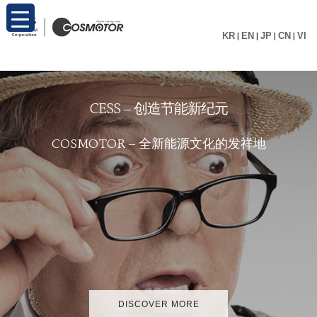
KR
|
EN
|
JP
|
CN
|
VI
C
E
S
S
–
创
造
节
能
新
纪
元
C
O
S
M
O
T
O
R
–
全
新
能
源
文
化
的
发
祥
地
DISCOVER MORE