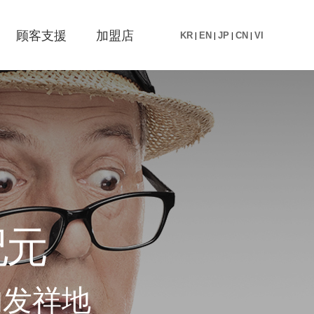
顾客支援
加盟店
KR
|
EN
|
JP
|
CN
|
VI
纪
元
的
发
祥
地