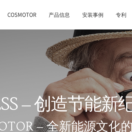
COSMOTOR
产品信息
安装事例
专利
E
S
S
–
创
造
节
能
新
O
T
O
R
–
全
新
能
源
文
化