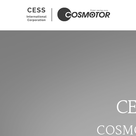
C
C
O
S
M