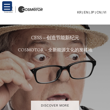
KR
|
EN
|
JP
|
CN
|
VI
C
E
S
S
–
创
造
节
能
新
纪
元
C
O
S
M
O
T
O
R
–
全
新
能
源
文
化
的
发
祥
地
DISCOVER MORE