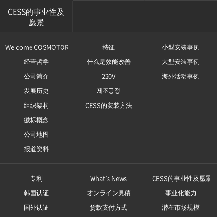
CESS的事业性及
愿景
Welcome COSMOTOR
特征
小型安装事例
经营哲学
什么是效能改善
大型安装事例
公司简介
220V
海外活动事例
发展历史
제조공정
组织架构
CESS的安装方法
徽标概念
公司地图
报道资料
专利
What’s News
CESS的事业性及愿景
韩国认证
オンライン見積
事业化能力
国外认证
货款支付方式
潜在市场规模