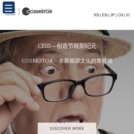
KR
|
EN
|
JP
|
CN
|
VI
C
E
S
S
–
创
造
节
能
新
纪
元
C
O
S
M
O
T
O
R
–
全
新
能
源
文
化
的
发
祥
地
DISCOVER MORE