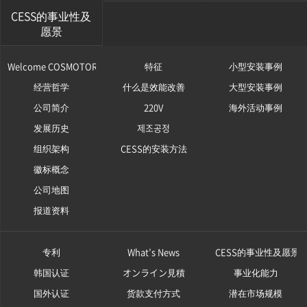
CESS的事业性及
愿景
Welcome COSMOTOR
特征
小型安装事例
经营哲学
什么是效能改善
大型安装事例
公司简介
220V
海外活动事例
发展历史
제조공정
组织架构
CESS的安装方法
徽标概念
公司地图
报道资料
专利
What’s News
CESS的事业性及愿景
韩国认证
オンライン見積
事业化能力
国外认证
货款支付方式
潜在市场规模