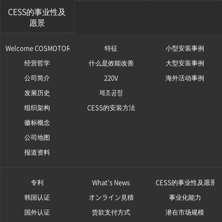
CESS的事业性及
愿景
Welcome COSMOTOR
特征
小型安装事例
经营哲学
什么是效能改善
大型安装事例
公司简介
220V
海外活动事例
发展历史
제조공정
组织架构
CESS的安装方法
徽标概念
公司地图
报道资料
专利
What’s News
CESS的事业性及愿景
韩国认证
オンライン見積
事业化能力
国外认证
货款支付方式
潜在市场规模