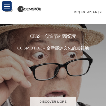
KR
|
EN
|
JP
|
CN
|
VI
C
E
S
S
–
创
造
节
能
新
纪
元
C
O
S
M
O
T
O
R
–
全
新
能
源
文
化
的
发
祥
地
DISCOVER MORE