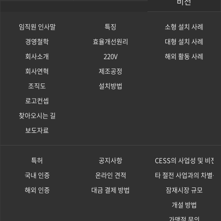
비전
임직원 인사말
특징
소형 설치 사례
경영철학
효율개선원리
대형 설치 사례
회사소개
220V
해외 활동 사례
회사연혁
제조공정
조직도
설치방법
로고컨셉
찾아오시는 길
보도자료
특허
공지사항
CESS의 사업성 및 비전
국내 인증
온라인 견적
타 절전 사업과의 차별성
해외 인증
대금 결제 방법
잠재시장 규모
개설 방법
가맹점 문의