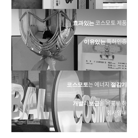
코스모토 제품의
효과있는
특허인증들
이유있는
는 에너지
의
코스모토
절감기
과
을 목표로 하는
개발
보급
회사입니다