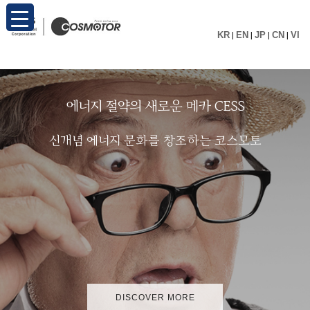
KR
|
EN
|
JP
|
CN
|
VI
에
너
지
절
약
의
새
로
운
메
카
C
E
S
S
신
개
념
에
너
지
문
화
를
창
조
하
는
코
스
모
토
DISCOVER MORE