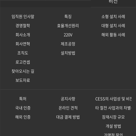
비전
임직원 인사말
특징
소형 설치 사례
경영철학
효율개선원리
대형 설치 사례
회사소개
220V
해외 활동 사례
회사연혁
제조공정
조직도
설치방법
로고컨셉
찾아오시는 길
보도자료
특허
공지사항
CESS의 사업성 및 비전
국내 인증
온라인 견적
타 절전 사업과의 차별성
해외 인증
대금 결제 방법
잠재시장 규모
개설 방법
가맹점 문의