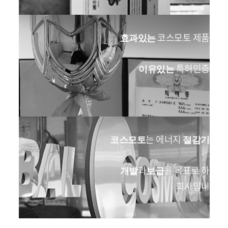
코스모토 제품의
효과있는
특허인증들
이유있는
는 에너지
의
코스모토
절감기
과
을 목표로 하는
개발
보급
회사입니다