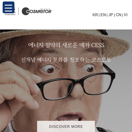
KR
|
EN
|
JP
|
CN
|
VI
에
너
지
절
약
의
새
로
운
메
카
C
E
S
S
신
개
념
에
너
지
문
화
를
창
조
하
는
코
스
모
토
DISCOVER MORE