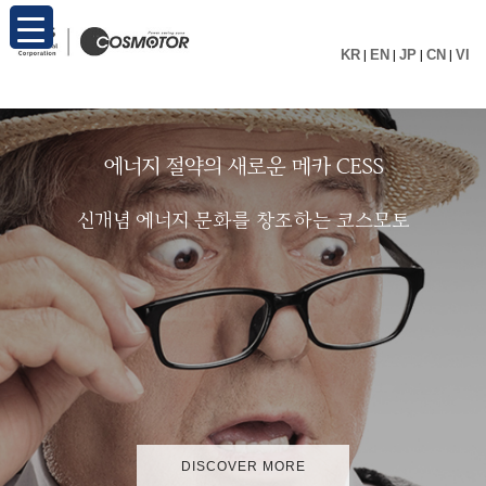
KR
|
EN
|
JP
|
CN
|
VI
에
너
지
절
약
의
새
로
운
메
카
C
E
S
S
신
개
념
에
너
지
문
화
를
창
조
하
는
코
스
모
토
DISCOVER MORE