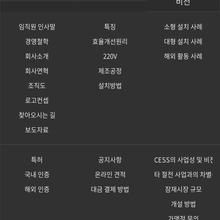
비전
임직원 인사말
특징
소형 설치 사례
경영철학
효율개선원리
대형 설치 사례
회사소개
220V
해외 활동 사례
회사연혁
제조공정
조직도
설치방법
로고컨셉
찾아오시는 길
보도자료
특허
공지사항
CESS의 사업성 및 비전
국내 인증
온라인 견적
타 절전 사업과의 차별성
해외 인증
대금 결제 방법
잠재시장 규모
개설 방법
가맹점 문의