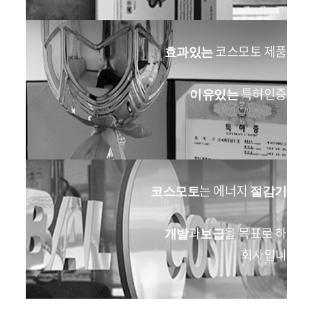
코스모토 제품의
효과있는
특허인증들
이유있는
는 에너지
의
코스모토
절감기
과
을 목표로 하는
개발
보급
회사입니다