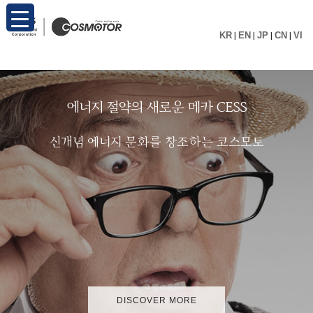
KR
|
EN
|
JP
|
CN
|
VI
에
너
지
절
약
의
새
로
운
메
카
C
E
S
S
신
개
념
에
너
지
문
화
를
창
조
하
는
코
스
모
토
DISCOVER MORE