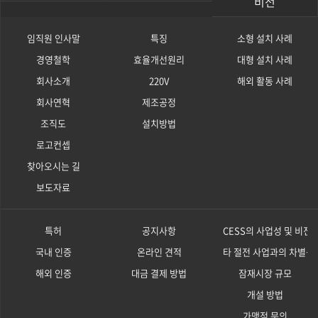
비전
임직원 인사말
특징
소형 설치 사례
경영철학
효율개선원리
대형 설치 사례
회사소개
220V
해외 활동 사례
회사연혁
제조공정
조직도
설치방법
로고컨셉
찾아오시는 길
보도자료
특허
공지사항
CESS의 사업성 및 비전
국내 인증
온라인 견적
타 절전 사업과의 차별성
해외 인증
대금 결제 방법
잠재시장 규모
개설 방법
가맹점 문의