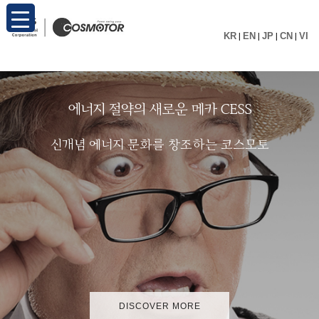
KR
|
EN
|
JP
|
CN
|
VI
에
너
지
절
약
의
새
로
운
메
카
C
E
S
S
신
개
념
에
너
지
문
화
를
창
조
하
는
코
스
모
토
DISCOVER MORE