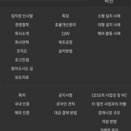
비전
임직원 인사말
특징
소형 설치 사례
경영철학
효율개선원리
대형 설치 사례
회사소개
220V
해외 활동 사례
회사연혁
제조공정
조직도
설치방법
로고컨셉
찾아오시는 길
보도자료
특허
공지사항
CESS의 사업성 및 비전
국내 인증
온라인 견적
타 절전 사업과의 차별성
해외 인증
대금 결제 방법
잠재시장 규모
개설 방법
가맹점 문의