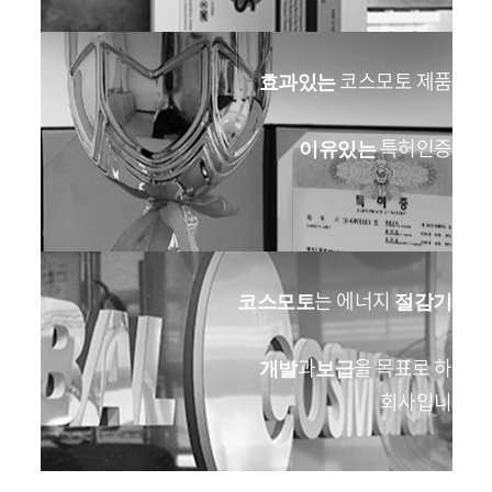
코스모토 제품의
효과있는
특허인증들
이유있는
는 에너지
의
코스모토
절감기
과
을 목표로 하는
개발
보급
회사입니다