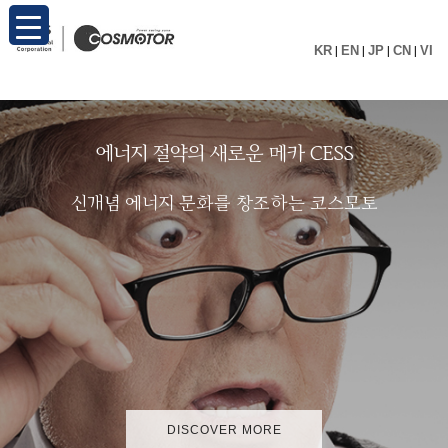
KR
|
EN
|
JP
|
CN
|
VI
에
너
지
절
약
의
새
로
운
메
카
C
E
S
S
신
개
념
에
너
지
문
화
를
창
조
하
는
코
스
모
토
DISCOVER MORE