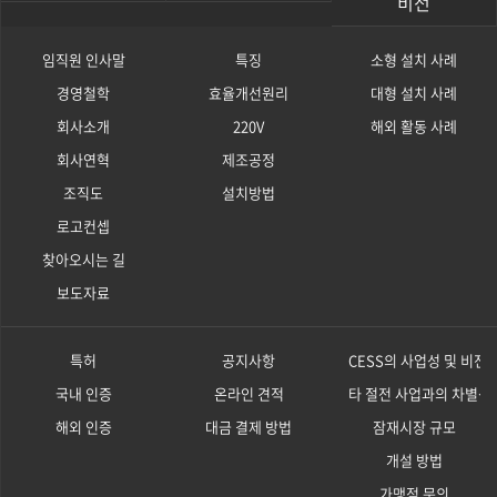
비전
임직원 인사말
특징
소형 설치 사례
경영철학
효율개선원리
대형 설치 사례
회사소개
220V
해외 활동 사례
회사연혁
제조공정
조직도
설치방법
로고컨셉
찾아오시는 길
보도자료
특허
공지사항
CESS의 사업성 및 비전
국내 인증
온라인 견적
타 절전 사업과의 차별성
해외 인증
대금 결제 방법
잠재시장 규모
개설 방법
가맹점 문의