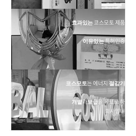
코스모토 제품의
효과있는
특허인증들
이유있는
는 에너지
의
코스모토
절감기
과
을 목표로 하는
개발
보급
회사입니다